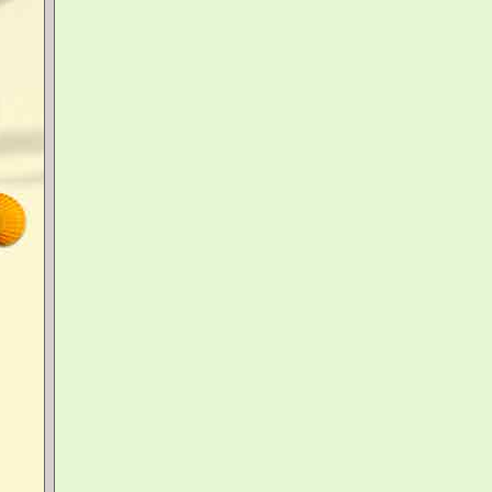
modes de paiement acceptés :
Carte bancaire - Chèque
Disponibilité
Livrai
Lettre (
Mondial
Pour votre sécurité,
nous utilisons
up2pay e-Transactions
Colissi
solution de paiement
du Crédit Agricole
à authentification forte
Les délais de livraison indiqués ci-dessus 
Sécur'Pass
constatés pour la France métropolitaine, (li
via smartphone