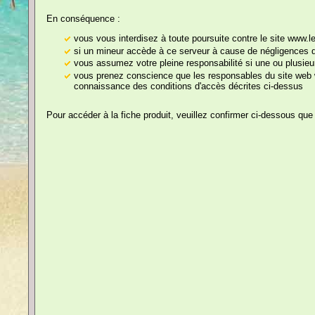
En conséquence :
Vite, aux urgences !
vous vous interdisez à toute poursuite contre le site www.
si un mineur accède à ce serveur à cause de négligences de
vous assumez votre pleine responsabilité si une ou plusieu
vous prenez conscience que les responsables du site web w
connaissance des conditions d'accès décrites ci-dessus
Guirlandes et
Banderoles
Pour accéder à la fiche produit, veuillez confirmer ci-dessous que
Ballons (baudruches)
Décors et Eléments
Cliquez sur les images pou