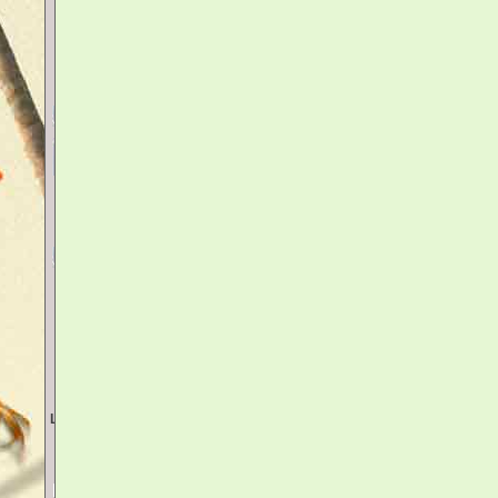
votre panier
Votre panier est vide
accéder au panier
Livraison
Lettre - Mondial Relay - Colissimo