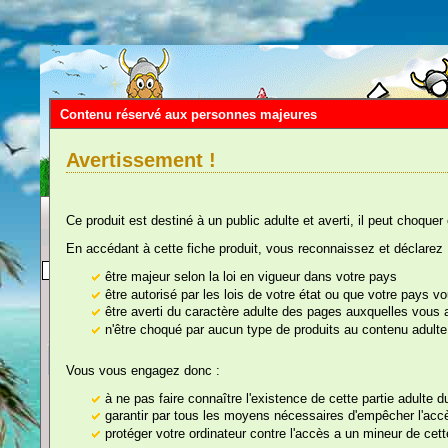
Contenu réservé aux personnes majeures
Avertissement !
Ce produit est destiné à un public adulte et averti, il peut choquer
En accédant à cette fiche produit, vous reconnaissez et déclarez 
Vous êtes ici :
Accueil
::
Décorations
::
être majeur selon la loi en vigueur dans votre pays
être autorisé par les lois de votre état ou que votre pays 
être averti du caractère adulte des pages auxquelles vous
n'être choqué par aucun type de produits au contenu adulte
nos rayons
Vous vous engagez donc :
Organe Sanguinolen
à ne pas faire connaître l'existence de cette partie adulte 
garantir par tous les moyens nécessaires d'empêcher l'accès
protéger votre ordinateur contre l'accès a un mineur de cette
Référence : 220C03