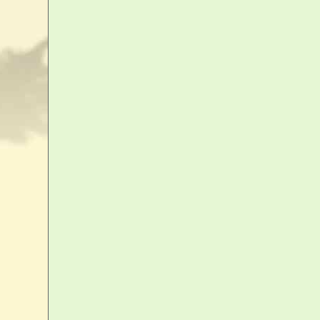
modes de paiement acceptés :
Carte bancaire - Chèque
Pour votre sécurité,
nous utilisons
up2pay e-Transactions
solution de paiement
du Crédit Agricole
à authentification forte
Sécur'Pass
via smartphone