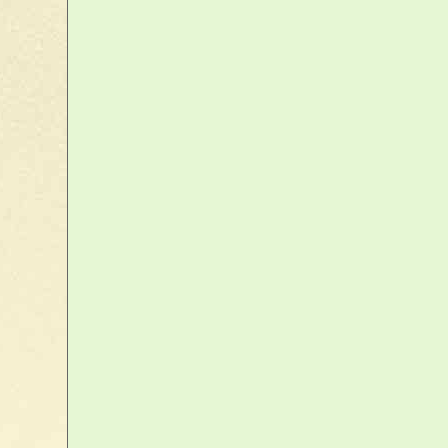
votre panier
Votre panier est vide
accéder au panier
Livraison
Lettre - Mondial Relay - Colissimo