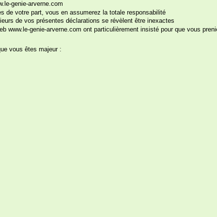
ww.le-genie-arverne.com
 de votre part, vous en assumerez la totale responsabilité
ieurs de vos présentes déclarations se révèlent être inexactes
 petite culotte indispensable du trousseau
b www.le-genie-arverne.com ont particulièrement insisté pour que vous preni
 la mariée !
3.
que vous êtes majeur :
« Les femmes mari
toutes ont leurs penn
Gardez le contrôle 
l'infidélité ! Une prot
de l'adultère... Vous
problème, la clé du b
c'est aussi un acces
vos soirées en couple
Cliquez sur les images pour les agrandir
Hilarant ! Voilà un 