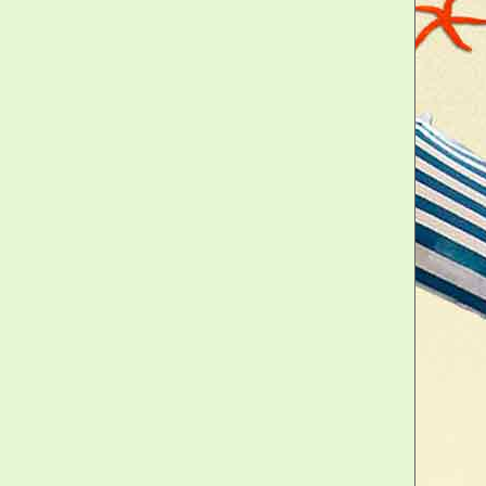
ent de vie de garçon ! C'est
d'anniversaire original et très
 ayant de l'humour, les copains
eau de mariage très amusant qui
es convives.
t anti trahison, pour combattre
rie et la traîtrise... Il s'agit là
nture de chasteté au féminin, un
 Âge. Un gadget astucieux qui
r de quitter la maison l'esprit
a ainsi impossible de le tromper.
le en simili-cuir pourvu d'une
 ceinture et ficelle sous forme de
e, fourni avec cadenas et clefs
ique adulte, taille triangle 9 x 15
n pleine forme et le reste du
es effets indésirables...
se sont détruits à cause de cet
nt de la "zézette" ? Bon nombre
 sont cassé les dents (ou les
oblème qui ravage nos sociétés