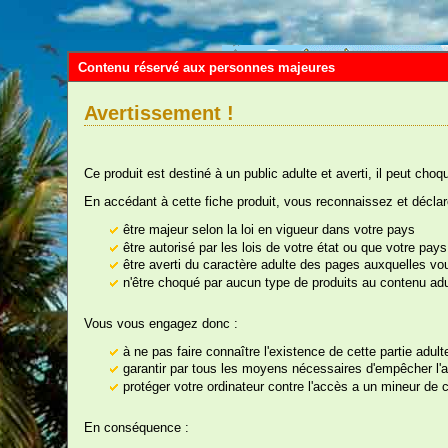
Contenu réservé aux personnes majeures
Avertissement !
Ce produit est destiné à un public adulte et averti, il peut choq
En accédant à cette fiche produit, vous reconnaissez et déclar
être majeur selon la loi en vigueur dans votre pays
être autorisé par les lois de votre état ou que votre pa
être averti du caractère adulte des pages auxquelles v
Vou
n'être choqué par aucun type de produits au contenu adu
Vous vous engagez donc :
à ne pas faire connaître l'existence de cette partie adul
nos rayons
garantir par tous les moyens nécessaires d'empêcher l'ac
protéger votre ordinateur contre l'accès a un mineur de ce
C
En conséquence :
Ré