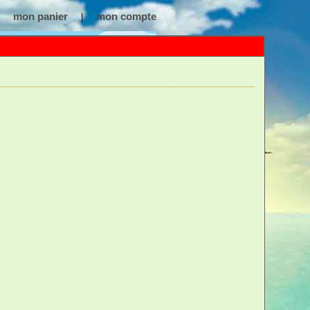
mon panier
mon compte
|
m
:
Ceinture de Chasteté