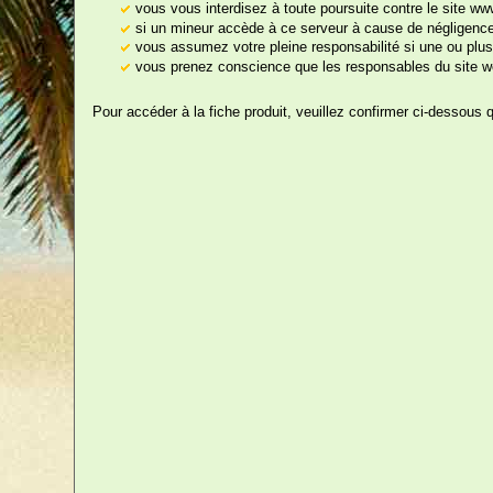
vous vous interdisez à toute poursuite contre le site w
Enterrement Vie de
si un mineur accède à ce serveur à cause de négligences
vous assumez votre pleine responsabilité si une ou plus
La
Garçon
vous prenez conscience que les responsables du site we
de
Enterrement Vie de
Pour accéder à la fiche produit, veuillez confirmer ci-dessous 
Jeune Fille