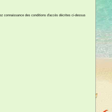
ez connaissance des conditions d'accès décrites ci-dessus
90 €
TTC
ée sont comme les serrures :
es. »
Jean Louis Auguste Commerson
! Voici enfin LE remède contre
ection infaillible pour vous prémunir
 détenez ainsi monsieur, la clé du
onheur ! Tel un string original,
soire coquin idéal pour pimenter
.
cadeau qui amusera tout le monde