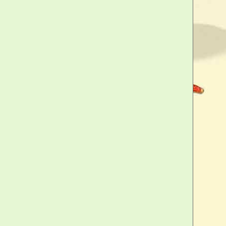
un regard lubrique par-là, il n'en
 femme normalement constituée
en action. C'est pour quoi notre
tion, indolore et discrète qui fera
de femme, le plus fidèle des
 soit trop tard, prenez les choses
 vous ! Bien plus efficace que de
 il s'agit de l'enfermer, de
boucler, de la cadenasser... bref,
f, tout en vous assurant de bien
lidement. C'est une sorte d'entrave
p sûr de courir après les étalons
 ça ! Ainsi, vous serez certain,
 l'animal fougueux qui sommeille
 Zizi
rure
ge
erne !
mpter une épouse infidèle ou une femme
ne ceinture de chasteté ? Ce gadget
 le cadeau parfait pour un enterrement de