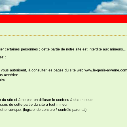
uer certaines personnes ; cette partie de notre site est interdite aux mineurs...
ez :
ys vous autorisent, à consulter les pages du site web www.le-genie-arverne.co
ous accédez
s êtes ici :
Accueil
::
Enterrement Vie de Célibataire
::
Enterrement Vie de Jeune Fille
:
lte
te du site et à ne pas en diffuser le contenu à des mineurs
cès de cette partie du site à tout mineur
tte rubrique, (logiciel de censure / contrôle parental)
einture de Chasteté
férence : 299E01