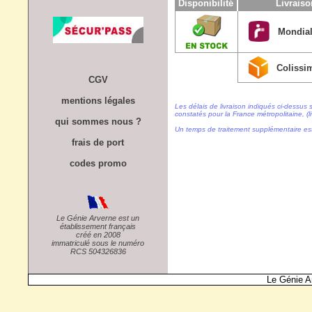
Disponibilité
Livrais
Mondial
Colissi
CGV
mentions légales
Les délais de livraison indiqués ci-dessus 
constatés pour la France métropolitaine, (li
qui sommes nous ?
Un temps de traitement supplémentaire es
frais de port
codes promo
Le Génie Arverne est un
établissement français
créé en 2008
immatriculé sous le numéro
RCS 504326836
Le Génie A