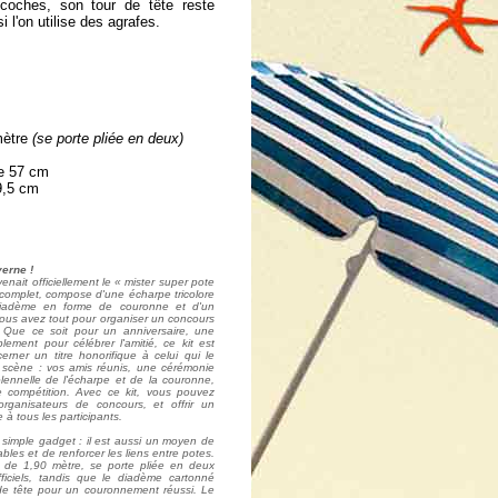
coches, son tour de tête reste
 l'on utilise des agrafes.
 mètre
(se porte pliée en deux)
ne 57 cm
 9,5 cm
erne !
venait officiellement le « mister super pote
 complet, compose d'une écharpe tricolore
diadème en forme de couronne et d'un
 vous avez tout pour organiser un concours
e. Que ce soit pour un anniversaire, une
ement pour célébrer l'amitié, ce kit est
cerner un titre honorifique à celui qui le
a scène : vos amis réunis, une cérémonie
olennelle de l'écharpe et de la couronne,
compétition. Avec ce kit, vous pouvez
rganisateurs de concours, et offrir un
à tous les participants.
n simple gadget : il est aussi un moyen de
les et de renforcer les liens entre potes.
 de 1,90 mètre, se porte pliée en deux
ficiels, tandis que le diadème cartonné
 de tête pour un couronnement réussi. Le