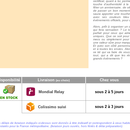
certificat, quant à lui, perm
touche d'authenticité à l
fêter un anniversaire, de c
de passer un bon moment e
saura apporter une touche 
avec ses couleurs bleu 
événements officiels, pour u
Alors, prêt à organiser un
qui fera sensation ? Le ki
parfait pour ceux qui aim
uniques. Que ce soit pour 
mecs ou simplement pour s
une valeur sûre pour marque
Et avec son côté personnali
et à toutes les envies. Alor
ce kit qui va faire de vous 
tout, qui a dit que les r
grands événements ?
isponibilité
Livraison
Chez vous
(au choix)
Mondial Relay
sous 2 à 5 jours
sous 2 à 3 jours
Colissimo suivi
 délais de livraison indiqués ci-dessus sont donnés à titre indicatif et correspondent à ceux habi
statés pour la France métropolitaine, (livraison jours ouvrés, hors fériés & délai préparation).