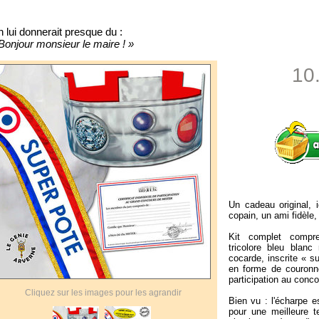
 lui donnerait presque du :
Bonjour monsieur le maire ! »
10
Un cadeau original, i
copain, un ami fidèle, 
Kit complet compr
tricolore bleu blan
cocarde, inscrite « s
en forme de couronne
participation au conco
Cliquez sur les images pour les agrandir
Bien vu : l'écharpe 
pour une meilleure 