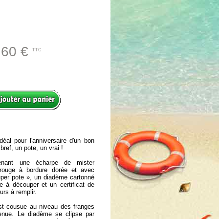
.60 €
TTC
déal pour l'anniversaire d'un bon
bref, un pote, un vrai !
enant une écharpe de mister
c rouge à bordure dorée et avec
uper pote », un diadème cartonné
 à découper et un certificat de
urs à remplir.
est cousue au niveau des franges
tenue. Le diadème se clipse par