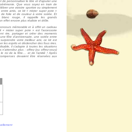
et de personnaliser le titre et d'ajouter une
a cérémonie. Que vous soyez en train de
élébrer une victoire sportive ou simplement
ntre amis, ce kit « mister super pote »
de folie et de couleur à votre soirée. Et
blanc rouge, il rappelle les grands
n effet encore plus réaliste et drôle.
 concours mémorable et à offrir un cadeau
t « mister super pote » est l'accessoire
ent rire, partager et créer des moments
une fête d'anniversaire, une soirée entre
urprendre votre meilleur ami, ce kit est
r les esprits et déclencher des fous rires.
sable, il s'adapte à toutes les situations
s n'attendez plus : offrez (ou offrez-vous)
le roi de la fête.... et de l'amitié ! Après
écompenses devaient être réservées aux
tuellement