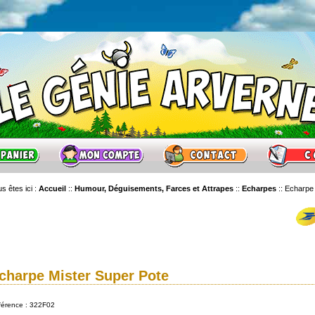
s êtes ici :
Accueil
::
Humour, Déguisements, Farces et Attrapes
::
Echarpes
::
Echarpe 
charpe Mister Super Pote
férence : 322F02