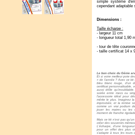
simple système d'en
cependant adaptable si
Dimensions :
Taille écharpe :
- largeur 11 cm
- longueur total 1,90
- tour de tête couron
- taille certificat 14 x
Le bon choix du Génie arv
Et si votre meilleur pote de
» de l'année ? Avec ce kit
bleu blanc rouge, d'un 
certificat personnalisable,
aussi drôle qu'inoubliabl
soirée entre mecs ou simpl
l'accessoire idéal pour dé
mérite le plus. Imaginez l
improvisée, et la remise s
comme un vrai podium de 
jouer les maires ou les o
moment de franche rigolade 
Mais ce kit n'est pas qu'u
créer des souvenirs mémorab
L'écharpe, d'une longueur
pour un effet des plus of
s'adapte à tous les tours