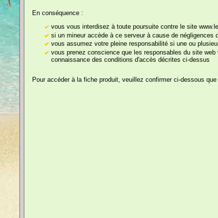
Gadgets
En conséquence :
Vite, les urgences !
Tabliers de Cuisine
vous vous interdisez à toute poursuite contre le site www.
si un mineur accède à ce serveur à cause de négligences de
Tee-Shirts
vous assumez votre pleine responsabilité si une ou plusieu
vous prenez conscience que les responsables du site web w
Humoristiques
connaissance des conditions d'accès décrites ci-dessus
Bavoirs
Pour accéder à la fiche produit, veuillez confirmer ci-dessous que
Echarpes
Prix, Médailles,
Trophées
Sexy
Cartes
Documents
Humoristiques
Cliquez sur les images pou
Papier Toilette / WC
Humoristique