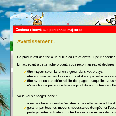
Contenu réservé aux personnes majeures
Avertissement !
Ce produit est destiné à un public adulte et averti, il peut choquer
En accédant à cette fiche produit, vous reconnaissez et déclarez 
Vous êtes ici :
Accueil
::
Humour, Dégui
être majeur selon la loi en vigueur dans votre pays
être autorisé par les lois de votre état ou que votre pays 
être averti du caractère adulte des pages auxquelles vous
n'être choqué par aucun type de produits au contenu adulte
nos rayons
Vous vous engagez donc :
Faux Bras Coupé En
à ne pas faire connaître l'existence de cette partie adulte 
garantir par tous les moyens nécessaires d'empêcher l'accès
protéger votre ordinateur contre l'accès a un mineur de cette
Référence : 091A05
Farces et Attrapes,