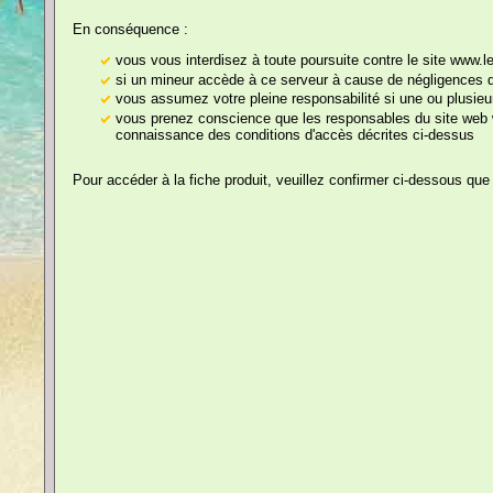
Gadgets
En conséquence :
Pas de partenaire ? Vive le plais
Tabliers de Cuisine
vous vous interdisez à toute poursuite contre le site www.
si un mineur accède à ce serveur à cause de négligences de
Tee-Shirts
vous assumez votre pleine responsabilité si une ou plusieu
vous prenez conscience que les responsables du site web w
Humoristiques
connaissance des conditions d'accès décrites ci-dessus
Bavoirs
Pour accéder à la fiche produit, veuillez confirmer ci-dessous que
Echarpes
Prix, Médailles,
Trophées
Sexy
Cartes
Documents
Humoristiques
Cliquez sur les images pou
Papier Toilette / WC
Humoristique