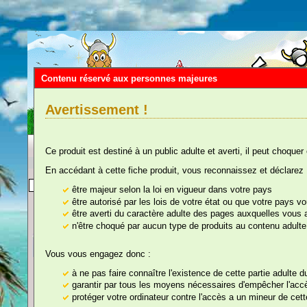
Contenu réservé aux personnes majeures
Avertissement !
Ce produit est destiné à un public adulte et averti, il peut choquer
En accédant à cette fiche produit, vous reconnaissez et déclarez 
Vous êtes ici :
Accueil
::
Humour, Dégui
être majeur selon la loi en vigueur dans votre pays
être autorisé par les lois de votre état ou que votre pays 
être averti du caractère adulte des pages auxquelles vous
n'être choqué par aucun type de produits au contenu adulte
nos rayons
Vous vous engagez donc :
Poupée gonflable H
à ne pas faire connaître l'existence de cette partie adulte 
garantir par tous les moyens nécessaires d'empêcher l'accès
protéger votre ordinateur contre l'accès a un mineur de cette
Référence : 140B02-EXT133
Farces et Attrapes,