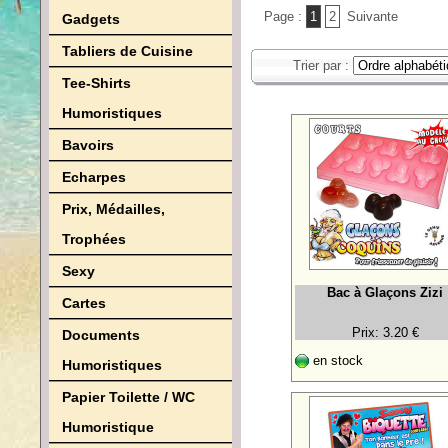
Page :
1
2
Suivante
Gadgets
Tabliers de Cuisine
Trier par :
Tee-Shirts
Humoristiques
Bavoirs
Echarpes
Prix, Médailles,
Trophées
Sexy
Bac à Glaçons Zizi
Cartes
Prix: 3.20 €
Documents
en stock
Humoristiques
Papier Toilette / WC
Humoristique