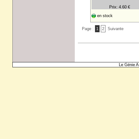
Prix: 4.60 €
en stock
Page :
1
2
Suivante
Le Génie A