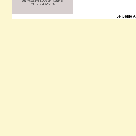
immatriculé sous le numéro
RCS 504326836
Le Génie A