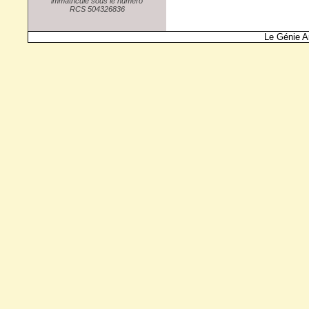
immatriculé sous le numéro
RCS 504326836
Le Génie A