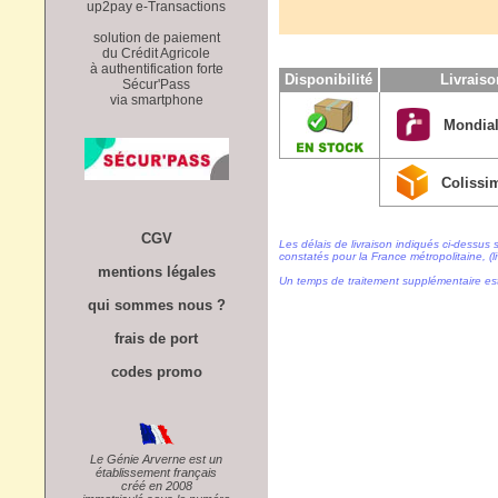
up2pay e-Transactions
solution de paiement
du Crédit Agricole
à authentification forte
Disponibilité
Livrais
Sécur'Pass
via smartphone
Mondial
Colissi
CGV
Les délais de livraison indiqués ci-dessus 
constatés pour la France métropolitaine, (li
mentions légales
Un temps de traitement supplémentaire es
qui sommes nous ?
frais de port
codes promo
Le Génie Arverne est un
établissement français
créé en 2008