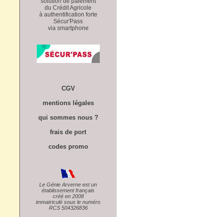
solution de paiement
du Crédit Agricole
à authentification forte
Sécur'Pass
via smartphone
CGV
mentions légales
qui sommes nous ?
frais de port
codes promo
Le Génie Arverne est un
établissement français
créé en 2008
immatriculé sous le numéro
RCS 504326836