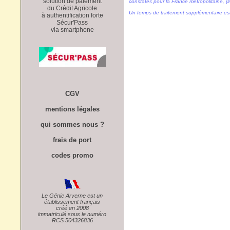
solution de paiement
constatés pour la France métropolitaine, (li
du Crédit Agricole
Un temps de traitement supplémentaire es
à authentification forte
Sécur'Pass
via smartphone
CGV
mentions légales
qui sommes nous ?
frais de port
codes promo
Le Génie Arverne est un
établissement français
créé en 2008
immatriculé sous le numéro
RCS 504326836