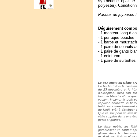
synthétique épaisse e
polyester). Condition
Passez de joyeuses f
Déguisement compos
- 1 manteau long à c
- 1 perruque bouclée
- 1 barbe et moustach
- 1 paire de sourcils 
- 1 paire de gants bl
- 1 ceinturon
- 1 paire de surbottes
Le bon choix du Génie arv
Ho ho ho ! Voici le costume
du 25 décembre et le hér
d'exception, avec son m
fourrure blanche d'une qual
veulent incarner le petit
capuche douillette, la bar
habit vous transformeront
de Noël, prêt à distribuer
Que ce soit pour un réveill
visite surprise dans une éc
petits et grands.
Le tissu noble, les fin
garantissent un confort o
glisser dans la cheminé
multicolores. Mais ce n'est