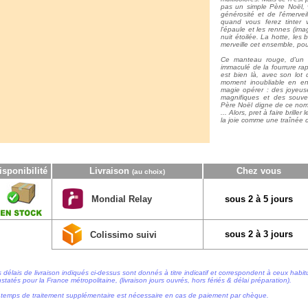
pas un simple Père Noël,
générosité et de l'émervei
quand vous ferez tinter 
l'épaule et les rennes (ima
nuit étoilée. La hotte, les 
merveille cet ensemble, pou
Ce manteau rouge, d'un r
immaculé de la fourrure ra
est bien là, avec son lot 
moment inoubliable en end
magie opérer : des joyeus
magnifiques et des souven
Père Noël digne de ce nom 
... Alors, pret à faire brill
la joie comme une traînée 
isponibilité
Livraison
Chez vous
(au choix)
Mondial Relay
sous 2 à 5 jours
sous 2 à 3 jours
Colissimo suivi
 délais de livraison indiqués ci-dessus sont donnés à titre indicatif et correspondent à ceux habi
statés pour la France métropolitaine, (livraison jours ouvrés, hors fériés & délai préparation).
temps de traitement supplémentaire est nécessaire en cas de paiement par chèque.