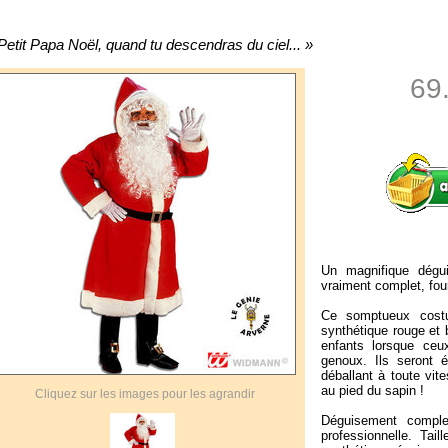
Petit Papa Noël, quand tu descendras du ciel... »
69
Un magnifique dégu
vraiment complet, fou
Ce somptueux cost
synthétique rouge et 
enfants lorsque ceux
genoux. Ils seront 
déballant à toute vit
au pied du sapin !
Cliquez sur les images pour les agrandir
Déguisement complet
professionnelle. Tail