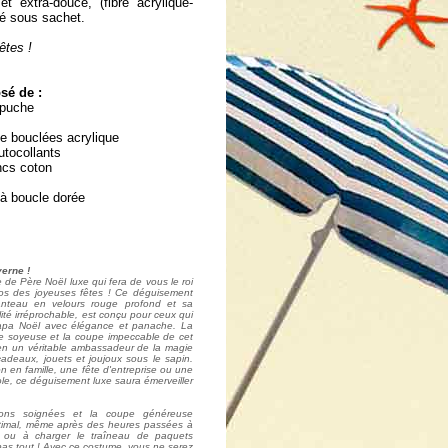
t extra-douce, (fibre acrylique-
né sous sachet.
êtes !
é de :
apuche
e bouclées acrylique
autocollants
ancs coton
 à boucle dorée
erne !
 de Père Noël luxe qui fera de vous le roi
os des joyeuses fêtes ! Ce déguisement
anteau en velours rouge profond et sa
ité irréprochable, est conçu pour ceux qui
 papa Noël avec élégance et panache. La
be soyeuse et la coupe impeccable de cet
 en un véritable ambassadeur de la magie
 cadeaux, jouets et joujoux sous le sapin.
on en famille, une fête d'entreprise ou une
ole, ce déguisement luxe saura émerveiller
itions soignées et la coupe généreuse
ptimal, même après des heures passées à
e ou à charger le traîneau de paquets
 pas tout ! Avec ce costume, vous ne serez