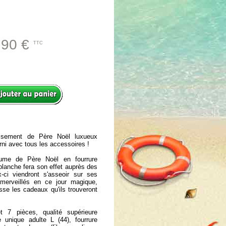
.90 €
TTC
isement de Père Noël luxueux
rni avec tous les accessoires !
ume de Père Noël en fourrure
blanche fera son effet auprès des
-ci viendront s'asseoir sur ses
émerveillés en ce jour magique,
esse les cadeaux qu'ils trouveront
 7 pièces, qualité supérieure
le unique adulte L (44), fourrure