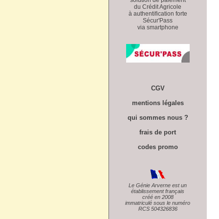
du Crédit Agricole
à authentification forte
Sécur'Pass
via smartphone
CGV
mentions légales
qui sommes nous ?
frais de port
codes promo
Le Génie Arverne est un
établissement français
créé en 2008
immatriculé sous le numéro
RCS 504326836