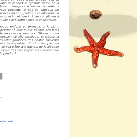
 vous deviendrez le symbole même de la
llement. Imaginez le sourire des enfants
votre clochette, le sac de cadeaux sur
ginaires ou non) prêts à s'envoler dans la
bottes et la ceinture incluses complètent à
r une allure authentique et chaleureuse.
ouge profond et lumineux, et le blanc
ppelleront à tous que la période des fêtes
de rêves et de surprises. Offrez-vous un
ossant ce rôle mythique, et laissez la
es fêtes garanties, des photos souvenirs
irs impérissables. Et n'oubliez pas, un
se doit d'être à la hauteur de la légende
er les yeux des plus sceptiques et à répandre
de poudre ?
tuellement