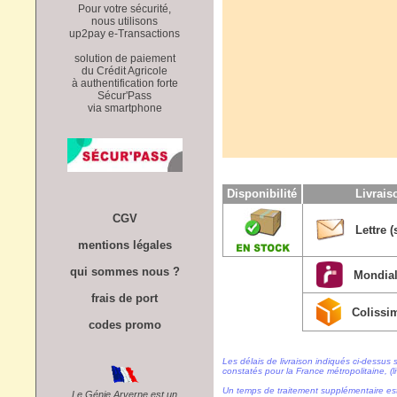
Pour votre sécurité,
nous utilisons
up2pay e-Transactions
solution de paiement
du Crédit Agricole
à authentification forte
Sécur'Pass
via smartphone
Disponibilité
Livrai
CGV
Lettre (
mentions légales
qui sommes nous ?
Mondial
frais de port
Colissi
codes promo
Les délais de livraison indiqués ci-dessus 
constatés pour la France métropolitaine, (li
Un temps de traitement supplémentaire es
Le Génie Arverne est un