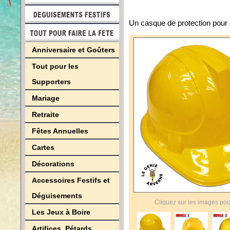
Un casque de protection pour 
Anniversaire et Goûters
Tout pour les
Supporters
Mariage
Retraite
Fêtes Annuelles
Cartes
Décorations
Accessoires Festifs et
Déguisements
Cliquez sur les images pou
Les Jeux à Boire
Artifices, Pétards,