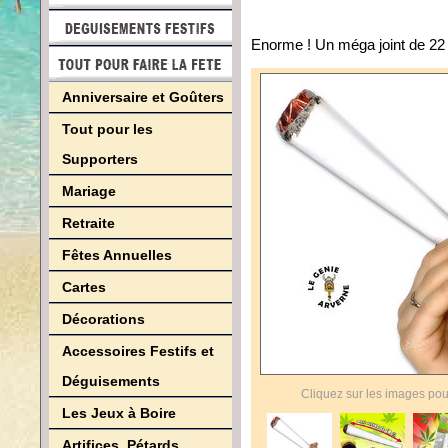
Enorme ! Un méga joint de 22 
Anniversaire et Goûters
Tout pour les
Supporters
Mariage
Retraite
Fêtes Annuelles
Cartes
Décorations
Accessoires Festifs et
Déguisements
Cliquez sur les images pou
Les Jeux à Boire
Artifices, Pétards,