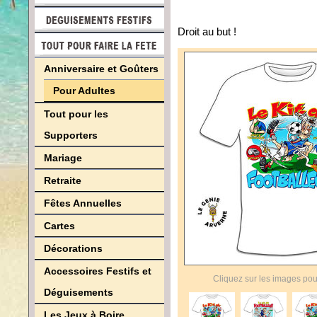
Droit au but !
Anniversaire et Goûters
Pour Adultes
Tout pour les
Supporters
Mariage
Retraite
Fêtes Annuelles
Cartes
Décorations
Accessoires Festifs et
Cliquez sur les images pou
Déguisements
Les Jeux à Boire