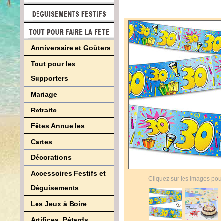
Anniversaire et Goûters
Tout pour les
Supporters
Mariage
Retraite
Fêtes Annuelles
Cartes
Décorations
Accessoires Festifs et
Cliquez sur les images pou
Déguisements
Les Jeux à Boire
Artifices, Pétards,