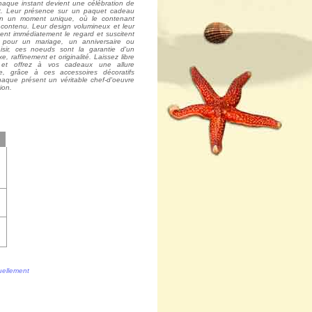
haque instant devient une célébration de
t. Leur présence sur un paquet cadeau
r en un moment unique, où le contenant
 contenu. Leur design volumineux et leur
ent immédiatement le regard et suscitent
t pour un mariage, un anniversaire ou
isir, ces noeuds sont la garantie d'un
xe, raffinement et originalité. Laissez libre
é et offrez à vos cadeaux une allure
e, grâce à ces accessoires décoratifs
haque présent un véritable chef-d'oeuvre
ion.
tuellement