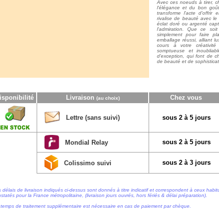
Avec ces noeuds à tirer, c
l'élégance et du bon goû
transforme l'acte d'offri
rivalise de beauté avec le
éclat doré ou argenté capt
l'admiration. Que ce soi
simplement pour faire pla
emballage réussi, alliant lu
cours à votre créativit
somptueuse et inoubliabl
d'exception, qui font de c
de beauté et de sophisticat
isponibilité
Livraison
Chez vous
(au choix)
Lettre (sans suivi)
sous 2 à 5 jours
sous 2 à 5 jours
Mondial Relay
sous 2 à 3 jours
Colissimo suivi
 délais de livraison indiqués ci-dessus sont donnés à titre indicatif et correspondent à ceux habi
statés pour la France métropolitaine, (livraison jours ouvrés, hors fériés & délai préparation).
temps de traitement supplémentaire est nécessaire en cas de paiement par chèque.