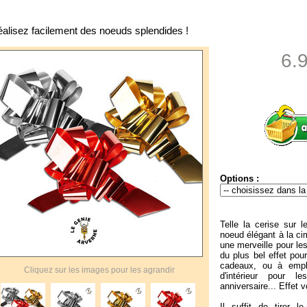
alisez facilement des noeuds splendides !
6.
Options :
Telle la cerise sur l
noeud élégant à la c
une merveille pour le
du plus bel effet pou
cadeaux, ou à empl
Cliquez sur les images pour les agrandir
d'intérieur pour 
anniversaire... Effet 
Il suffit de tirer l