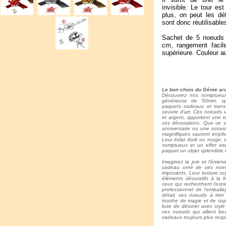
invisible. Le tour est
plus, on peut les déf
sont donc réutilisable
Sachet de 5 noeuds br
cm, rangement facile
supérieure. Couleur au
Le bon choix du Génie arv
Découvrez nos somptueux n
généreuse de 50mm, spé
paquets cadeaux et trans
oeuvre d'art. Ces noeuds v
et argent, apportent une t
vos décorations. Que ce s
anniversaire ou une occasi
magnifiques sauront enjoli
Leur éclat doré ou rouge, 
somptueux et un effet vis
paquet un objet splendide 
Imaginez la joie et l'émer
cadeau orné de ces noeud
imposants. Leur texture so
éléments décoratifs à la f
ceux qui recherchent l'exc
professionnel de l'emball
détail, ces noeuds à tirer
touche de magie et de soph
luxe de décorer avec style 
ces noeuds qui allient be
cadeaux toujours plus resp