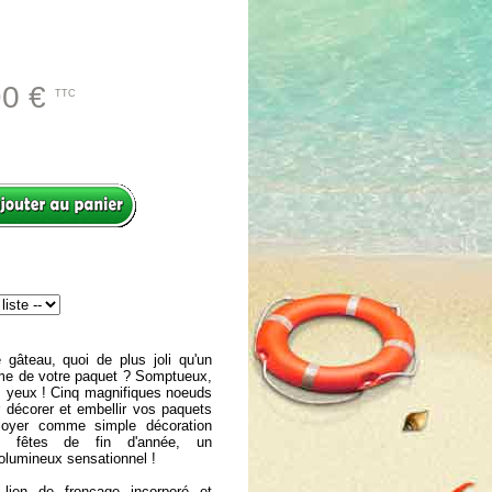
90 €
TTC
e gâteau, quoi de plus joli qu'un
ime de votre paquet ? Somptueux,
s yeux ! Cinq magnifiques noeuds
r décorer et embellir vos paquets
oyer comme simple décoration
les fêtes de fin d'année, un
volumineux sensationnel !
e lien de fronçage incorporé et