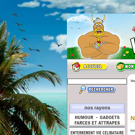
Vou
nos rayons
N
Ré