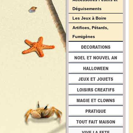
Déguisements
Les Jeux à Boire
Artifices, Pétards,
Fumigènes