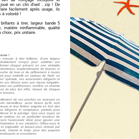
 joué en un clin d'oeil : zip ! De
aire facilement après usage, ils
s à volonté !
illants à tirer, largeur bande 5
, matière ininflammable, qualité
 choix, prix unitaire.
erne !
oeuds à tirer brillants, d'une largeur
cialement conçus pour sublimer vos
former chaque présent en une véritable
olumineux, resplendissants de dorures or
ouche de luxe et de raffinement à toutes
oit pour embellir un cadeau de Noël, un
on spéciale, ces accessoires élégants et
ver vos décors avec une classe inégalée.
selon vos préférences, confère un charme
uel du plus bel effet, faisant de chaque
et luxueux.
veillement de vos proches en recevant un
s merveilleux, aussi beaux qu'ils sont
yeuse et leur finition soignée en font des
ois élégants et somptueux, parfaits pour
ellence et le prestige. Que vous soyez un
age cadeau ou un particulier soucieux de
 sont l'accessoire idéal pour ajouter une
istication à vos créations. Offrez-vous le
et originalité, et laissez-vous séduire par
auté, volume et éclat, pour des paquets
lendissants et envoûtants.