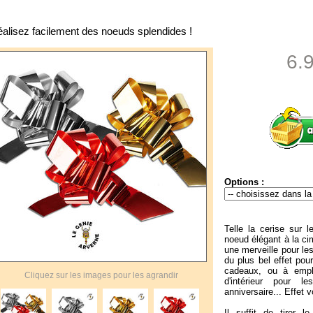
alisez facilement des noeuds splendides !
6.
Options :
Telle la cerise sur l
noeud élégant à la c
une merveille pour le
du plus bel effet pou
cadeaux, ou à empl
Cliquez sur les images pour les agrandir
d'intérieur pour 
anniversaire... Effet 
Il suffit de tirer l