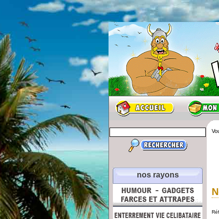
Vou
nos rayons
N
Ré