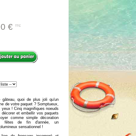
90 €
TTC
e gâteau, quoi de plus joli qu'un
ime de votre paquet ? Somptueux,
s yeux ! Cinq magnifiques noeuds
r décorer et embellir vos paquets
oyer comme simple décoration
les fêtes de fin d'année, un
volumineux sensationnel !
e lien de fronçage incorporé et