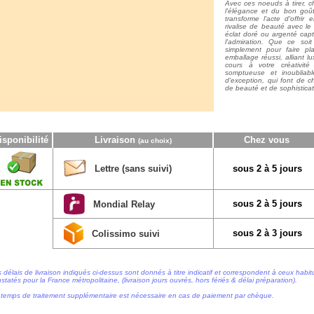
Avec ces noeuds à tirer, c
l'élégance et du bon goû
transforme l'acte d'offri
rivalise de beauté avec le
éclat doré ou argenté capt
l'admiration. Que ce soi
simplement pour faire pla
emballage réussi, alliant lu
cours à votre créativit
somptueuse et inoubliabl
d'exception, qui font de c
de beauté et de sophisticat
isponibilité
Livraison
Chez vous
(au choix)
Lettre (sans suivi)
sous 2 à 5 jours
sous 2 à 5 jours
Mondial Relay
sous 2 à 3 jours
Colissimo suivi
 délais de livraison indiqués ci-dessus sont donnés à titre indicatif et correspondent à ceux habi
statés pour la France métropolitaine, (livraison jours ouvrés, hors fériés & délai préparation).
temps de traitement supplémentaire est nécessaire en cas de paiement par chèque.