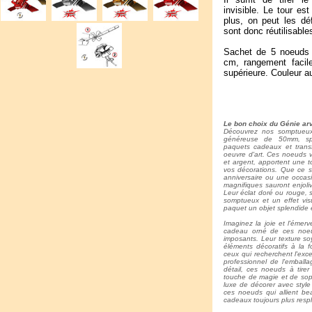
invisible. Le tour est
plus, on peut les déf
sont donc réutilisable
Sachet de 5 noeuds br
cm, rangement facile
supérieure. Couleur au
Le bon choix du Génie arv
Découvrez nos somptueux n
généreuse de 50mm, spé
paquets cadeaux et trans
oeuvre d'art. Ces noeuds v
et argent, apportent une t
vos décorations. Que ce s
anniversaire ou une occasi
magnifiques sauront enjoli
Leur éclat doré ou rouge, 
somptueux et un effet vis
paquet un objet splendide 
Imaginez la joie et l'émer
cadeau orné de ces noeud
imposants. Leur texture so
éléments décoratifs à la f
ceux qui recherchent l'exc
professionnel de l'emball
détail, ces noeuds à tirer
touche de magie et de soph
luxe de décorer avec style 
ces noeuds qui allient be
cadeaux toujours plus resp