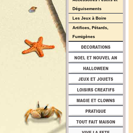
Déguisements
Les Jeux à Boire
Artifices, Pétards,
Fumigènes