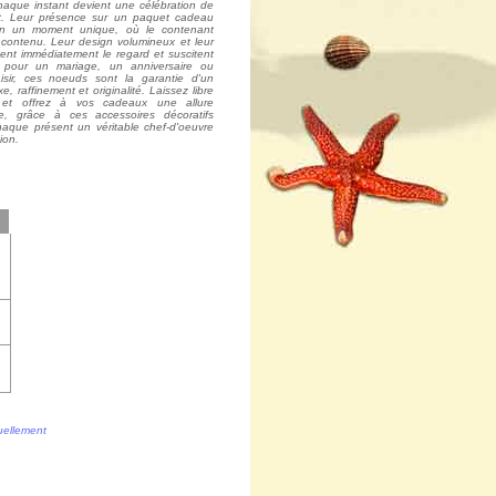
haque instant devient une célébration de
t. Leur présence sur un paquet cadeau
r en un moment unique, où le contenant
 contenu. Leur design volumineux et leur
ent immédiatement le regard et suscitent
t pour un mariage, un anniversaire ou
isir, ces noeuds sont la garantie d'un
xe, raffinement et originalité. Laissez libre
é et offrez à vos cadeaux une allure
e, grâce à ces accessoires décoratifs
haque présent un véritable chef-d'oeuvre
ion.
tuellement