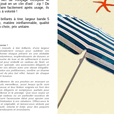
 joué en un clin d'oeil : zip ! De
aire facilement après usage, ils
s à volonté !
illants à tirer, largeur bande 5
, matière ininflammable, qualité
 choix, prix unitaire.
erne !
oeuds à tirer brillants, d'une largeur
cialement conçus pour sublimer vos
former chaque présent en une véritable
olumineux, resplendissants de dorures or
ouche de luxe et de raffinement à toutes
oit pour embellir un cadeau de Noël, un
on spéciale, ces accessoires élégants et
ver vos décors avec une classe inégalée.
selon vos préférences, confère un charme
uel du plus bel effet, faisant de chaque
et luxueux.
veillement de vos proches en recevant un
s merveilleux, aussi beaux qu'ils sont
yeuse et leur finition soignée en font des
ois élégants et somptueux, parfaits pour
ellence et le prestige. Que vous soyez un
age cadeau ou un particulier soucieux de
 sont l'accessoire idéal pour ajouter une
istication à vos créations. Offrez-vous le
et originalité, et laissez-vous séduire par
auté, volume et éclat, pour des paquets
lendissants et envoûtants.