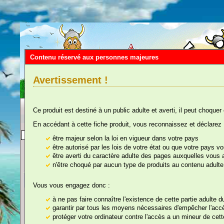
Contenu réservé aux personnes majeures
Avertissement !
Ce produit est destiné à un public adulte et averti, il peut choquer
En accédant à cette fiche produit, vous reconnaissez et déclarez 
Vous êtes ici :
Accueil
::
Tout pour faire
être majeur selon la loi en vigueur dans votre pays
être autorisé par les lois de votre état ou que votre pays 
être averti du caractère adulte des pages auxquelles vous
n'être choqué par aucun type de produits au contenu adulte
nos rayons
Vous vous engagez donc :
Ceinture de Chastet
à ne pas faire connaître l'existence de cette partie adulte 
garantir par tous les moyens nécessaires d'empêcher l'accès
protéger votre ordinateur contre l'accès a un mineur de cette
Référence : 299E01