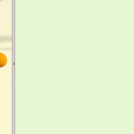
Votre panier est vide
accéder au panier
Livraison
Lettre - Mondial Relay - Colissimo
modes de paiement acceptés :
Carte bancaire - Chèque