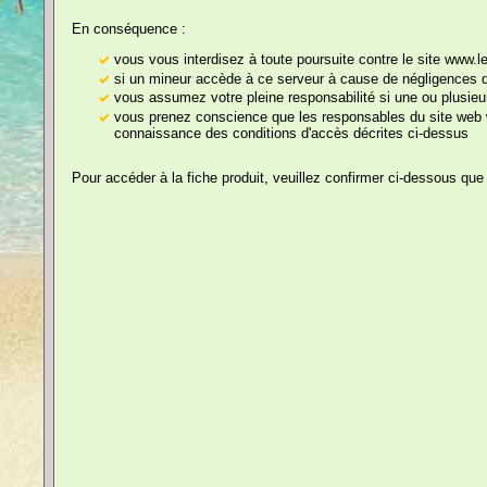
En conséquence :
La petite culotte indispensabl
vous vous interdisez à toute poursuite contre le site www.
de la mariée !
si un mineur accède à ce serveur à cause de négligences de
vous assumez votre pleine responsabilité si une ou plusieu
Anniversaire et Goûters
vous prenez conscience que les responsables du site web w
connaissance des conditions d'accès décrites ci-dessus
Tout pour les
Supporters
Pour accéder à la fiche produit, veuillez confirmer ci-dessous que
Mariage
Retraite
Fêtes Annuelles
Cartes
Décorations
Accessoires Festifs et
Déguisements
Cliquez sur les images pou
Les Jeux à Boire
Artifices, Pétards,