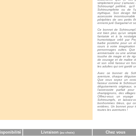
simplement pour s'amuser, 
Schtroumpf préféré, qu'i
Schtroumpfette ou de l'
mythique. Son design fid
accessoire incontournable
péripéties de ces petits êt
ennemi juré Gargamel et so
Ce bonnet de Schtroumpf, 
est bien plus qu'un simple
fantaisie et à la nostalg
humoristique créé par Pe
barbe postiche pour un eff
cours à votre imagination
personnages cultes. Que
anniversaire ou une animat
touche de magie et de rigo
de courage et de malice c
et son côté farceur en fon
les adultes qui ont gardé 
Avec ce bonnet de Sch
aventure, chaque déguisem
Que vous soyez un cost
farceur comme le Schtroum
déguisements originaux, ce
l'accessoire parfait po
champignons, des village
Offrez-vous un voyage 
Schtroumpfs, et laissez-
bonhommes bleus, qui con
entières. Un bonnet pour t
toutes les aventures !
isponibilité
Livraison
Chez vous
(au choix)