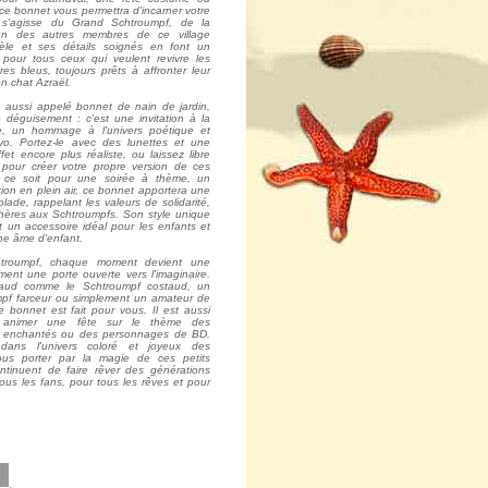
ce bonnet vous permettra d'incarner votre
l s'agisse du Grand Schtroumpf, de la
un des autres membres de ce village
èle et ses détails soignés en font un
 pour tous ceux qui veulent revivre les
res bleus, toujours prêts à affronter leur
n chat Azraël.
aussi appelé bonnet de nain de jardin,
 déguisement : c'est une invitation à la
ie, un hommage à l'univers poétique et
yo. Portez-le avec des lunettes et une
et encore plus réaliste, ou laissez libre
 pour créer votre propre version de ces
 ce soit pour une soirée à thème, un
ion en plein air, ce bonnet apportera une
lade, rappelant les valeurs de solidarité,
hères aux Schtroumpfs. Son style unique
t un accessoire idéal pour les enfants et
une âme d'enfant.
troumpf, chaque moment devient une
ent une porte ouverte vers l'imaginaire.
aud comme le Schtroumpf costaud, un
pf farceur ou simplement un amateur de
 bonnet est fait pour vous. Il est aussi
ur animer une fête sur le thème des
s enchantés ou des personnages de BD.
dans l'univers coloré et joyeux des
vous porter par la magie de ces petits
tinuent de faire rêver des générations
ous les fans, pour tous les rêves et pour