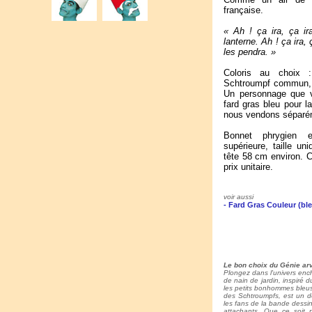
française.
« Ah ! ça ira, ça ira
lanterne. Ah ! ça ira, 
les pendra. »
Coloris au choix 
Schtroumpf commun, 
Un personnage que 
fard gras bleu pour l
nous vendons séparé
Bonnet phrygien en
supérieure, taille un
tête 58 cm environ. C
prix unitaire.
voir aussi
- Fard Gras Couleur (bl
Le bon choix du Génie arv
Plongez dans l'univers en
de nain de jardin, inspiré 
les petits bonhommes bleus
des Schtroumpfs, est un dé
les fans de la bande dess
attachants. Que ce soit 