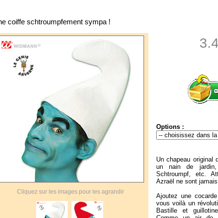
e coiffe schtroumpfement sympa !
3.
Options :
Un chapeau original d
un nain de jardin
Schtroumpf, etc. At
Azraël ne sont jamais 
Cliquez sur les images pour les agrandir
Ajoutez une cocarde 
vous voilà un révolut
Bastille et guilloti
Comme un air de Ro