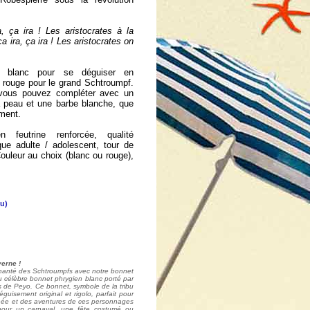
, ça ira ! Les aristocrates à la
ça ira, ça ira ! Les aristocrates on
: blanc pour se déguiser en
rouge pour le grand Schtroumpf.
vous pouvez compléter avec un
a peau et une barbe blanche, que
ment.
 feutrine renforcée, qualité
ique adulte / adolescent, tour de
ouleur au choix (blanc ou rouge),
eu)
erne !
chanté des Schtroumpfs avec notre bonnet
du célèbre bonnet phrygien blanc porté par
 de Peyo. Ce bonnet, symbole de la tribu
guisement original et rigolo, parfait pour
inée et des aventures de ces personnages
pour un carnaval, une fête costumé ou