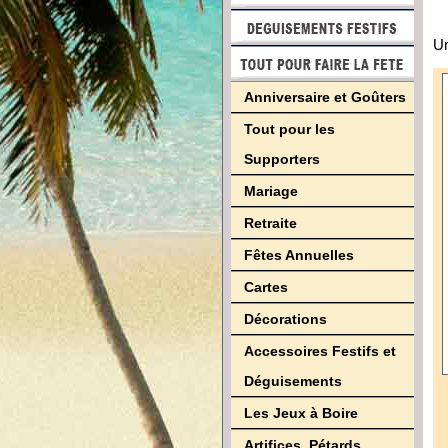
Un
Anniversaire et Goûters
Tout pour les
Supporters
Mariage
Retraite
Fêtes Annuelles
Cartes
Décorations
Accessoires Festifs et
Déguisements
Les Jeux à Boire
Artifices, Pétards,