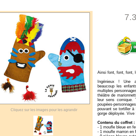
7.
Ainsi font, font, font
Ingénieux ! Une ac
beaucoup les enfants
multiples personnages
théâtre de marionnett
leur sens comique. T
poupées-personnage
pouvant se tortiller à l
Cliquez sur les images pour les agrandir
gorge déployée. Vive l
Contenu du coffret :
- 1 moufle bleue en fe
- 1 moufle marron en 