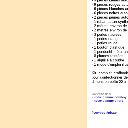
- 9 pièces bleues aut
- 9 pièces rouges aut
- 6 pièces blanches a
- 6 pièces noires auto
- 2 pièces jaunes aut
- 1 ruban tartan synt
- 2 mètres environ de f
- 2 mètres environ de 
- 3 perles nacrées
- 1 perles orange
- 1 perles rouge
- 1 bouton plastique
- 1 pendentif métal a
- 8 plumes teintées
- 1 aiguille à coudre
- 1 mode d'emploi illu
Kit complet crafbook
pour confectionner de
dimension boîte 22 x 
voir également
- notre gamme cowboy
- notre gamme pirate
#cowboy
#pirate