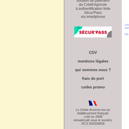
solution de paiement
du Crédit Agricole
à authentification forte
Sécur'Pass
via smartphone
Les
con
Un 
CGV
mentions légales
qui sommes nous ?
frais de port
codes promo
Le Génie Arverne est un
établissement français
créé en 2008
immatriculé sous le numéro
RCS 504326836