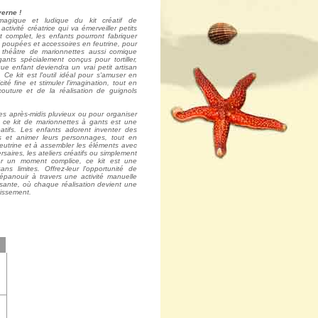
erne !
magique et ludique du kit créatif de
ctivité créatrice qui va émerveiller petits
t complet, les enfants pourront fabriquer
 poupées et accessoires en feutrine, pour
 théâtre de marionnettes aussi comique
ants spécialement conçus pour tortiller,
ue enfant deviendra un vrai petit artisan
 Ce kit est l'outil idéal pour s'amuser en
cité fine et stimuler l'imagination, tout en
 couture et de la réalisation de guignols
es après-midis pluvieux ou pour organiser
, ce kit de marionnettes à gants est une
réatifs. Les enfants adorent inventer des
rs et animer leurs personnages, tout en
eutrine et à assembler les éléments avec
ersaires, les ateliers créatifs ou simplement
ger un moment complice, ce kit est une
sans limites. Offrez-leur l'opportunité de
s'épanouir à travers une activité manuelle
sante, où chaque réalisation devient une
tissement.