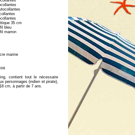
ocollantes
ocollantes
utocollantes
collantes
ocollantes
hétique 35 cm
il bleu
fil marron
ncre marine
stré
ing, contient tout le nécessaire
ux personnages (indien et pirate),
18 cm, à partir de 7 ans.