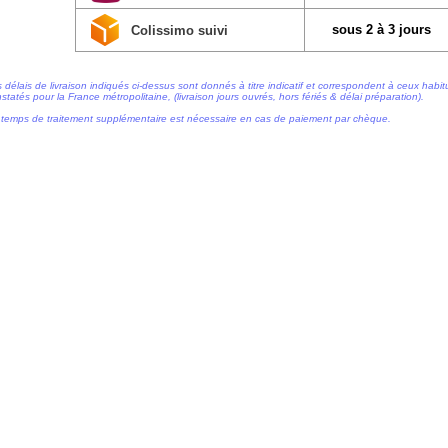
sous 2 à 3 jours
Colissimo suivi
 délais de livraison indiqués ci-dessus sont donnés à titre indicatif et correspondent à ceux habi
statés pour la France métropolitaine, (livraison jours ouvrés, hors fériés & délai préparation).
temps de traitement supplémentaire est nécessaire en cas de paiement par chèque.