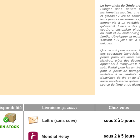
Le bon choix du Génie arv
Plongez dans l'univers 
marionnettes moufles, une a
et grands ! Avec ce coffre
leurs propres personnages,
donner vie à un véritable
qu'inventif. Grâce à des g
coudre et customiser, chaq
du craft et du crafbooking.
famille, développer la motri
s'initiant aux joies de la
uniques.
Que ce soit pour occuper l
des spectacles improvisés
pépite parmi les loisirs c
histoires, créer des déco
apprenant à manipuler la f
soin. Parfait pour les anniv
pour le plaisir de parta
invitation à la créativité 
s'exprimer, de rire et de 
aussi enrichissante qu'amu
source de fierté et de diver
isponibilité
Livraison
Chez vous
(au choix)
Lettre (sans suivi)
sous 2 à 5 jours
sous 2 à 5 jours
Mondial Relay