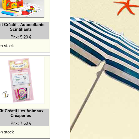
it Créatif - Autocollants
Scintillants
Prix: 5.20 €
n stock
Kit Créatif Les Animaux
Créaperles
Prix: 7.60 €
n stock