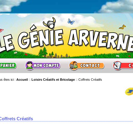
s êtes ici :
Accueil
::
Loisirs Créatifs et Bricolage
::
Coffrets Créatifs
Coffrets Créatifs