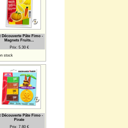
t Découverte Pâte Fimo -
Magnets Fruits...
Prix: 5.30 €
n stock
t Découverte Pâte Fimo -
Pirate
Prix: 7.80 €