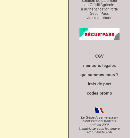
solution de paiement
du Crédit Agricole
à authentification forte
Sécur'Pass
via smartphone
CGV
mentions légales
qui sommes nous ?
frais de port
codes promo
Le Génie Arverne est un
établissement français
créé en 2008
immatriculé sous le numéro
RCS 504326836