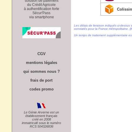
solution de paiement
du Crédit Agricole
à authentification forte
Colissi
Sécur'Pass
via smartphone
Les délais de livraison indiqués ci-dessus 
constatés pour la France métropolitaine, (li
Un temps de traitement supplémentaire es
CGV
mentions légales
qui sommes nous ?
frais de port
codes promo
Le Génie Arverne est un
établissement français
créé en 2008
immatriculé sous le numéro
RCS 504326836